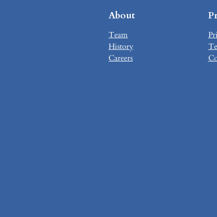
About
P
Team
Pr
History
Te
Careers
Co