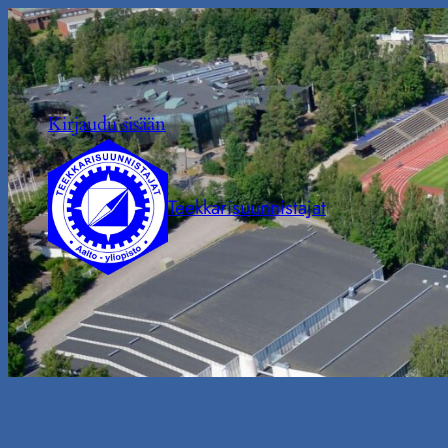
Siirry
sisältöön
Kirjaudu sisään
Teekkarisuunnistajat