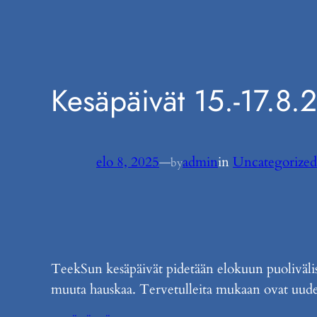
Kesäpäivät 15.-17.8.
elo 8, 2025
—
admin
in
Uncategorized
by
TeekSun kesäpäivät pidetään elokuun puolivälis
muuta hauskaa. Tervetulleita mukaan ovat uudet