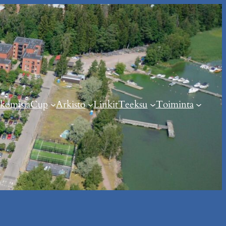
komisia
Cup
Arkisto
Linkit
Teeksu
Toiminta