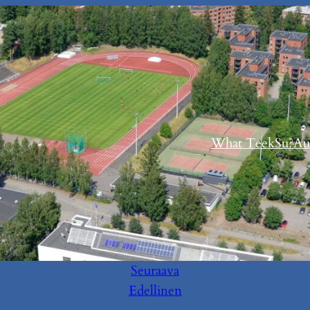
What TeekSu?
Au
Seuraava
Edellinen