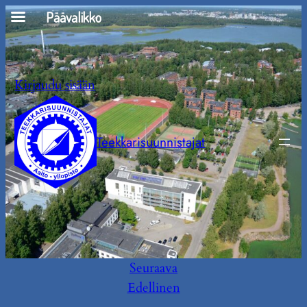
Siirry
Päävalikko
sisältöön
Kirjaudu sisään
Teekkarisuunnistajat
Seuraava
Edellinen