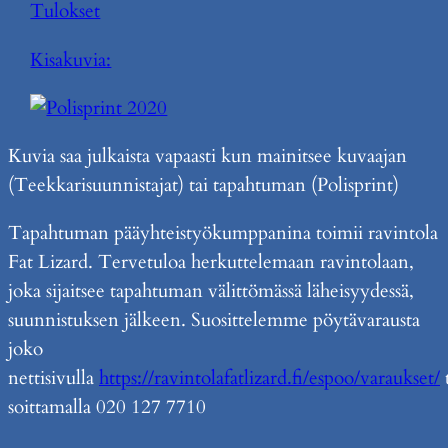
Tulokset
Kisakuvia:
Kuvia saa julkaista vapaasti kun mainitsee kuvaajan
(Teekkarisuunnistajat) tai tapahtuman (Polisprint)
Tapahtuman pääyhteistyökumppanina toimii ravintola
Fat Lizard. Tervetuloa herkuttelemaan ravintolaan,
joka sijaitsee tapahtuman välittömässä läheisyydessä,
suunnistuksen jälkeen. Suosittelemme pöytävarausta
joko
nettisivulla
https://ravintolafatlizard.fi/espoo/varaukset/
t
soittamalla 020 127 7710