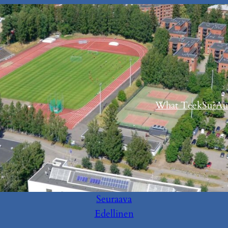
What TeekSu?
Au
Seuraava
Edellinen