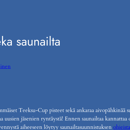
a saunailta
einen
simmäiset Teeksu-Cup pisteet sekä ankaraa aivopähkinää s
a uusien jäsenien ryntäystä! Ennen saunailtaa kannattaa 
lvennystä aiheeseen löytyy saunailtasuunnistuksen
ohjeist