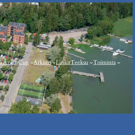
komisia
Cup
Arkisto
Linkit
Teeksu
Toiminta