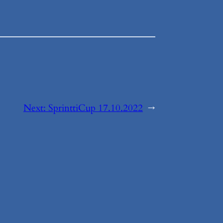
Next:
SprinttiCup 17.10.2022
→