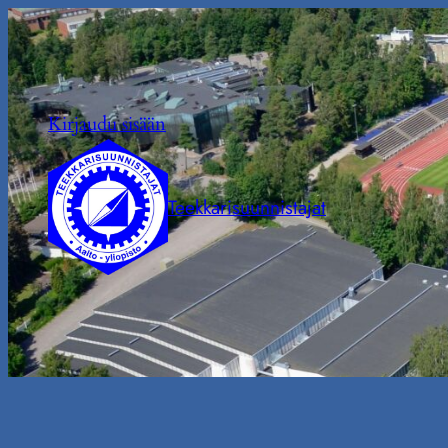
Siirry
sisältöön
Kirjaudu sisään
Teekkarisuunnistajat