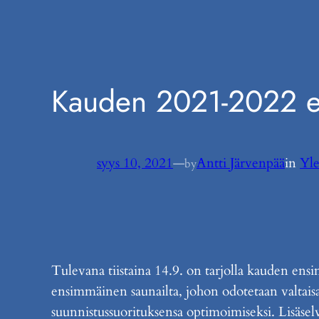
Kauden 2021-2022 ek
syys 10, 2021
—
Antti Järvenpää
in
Yl
by
Tulevana tiistaina 14.9. on tarjolla kauden en
ensimmäinen saunailta, johon odotetaan valtaisa
suunnistussuorituksensa optimoimiseksi. Lisäse