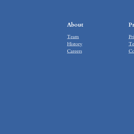
About
P
Team
Pr
History
Te
Careers
Co