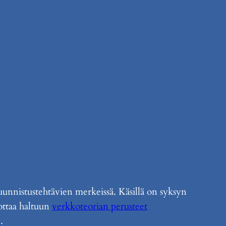
uunnistustehtävien merkeissä. Käsillä on syksyn
ottaa haltuun
verkkoteorian perusteet
a
.