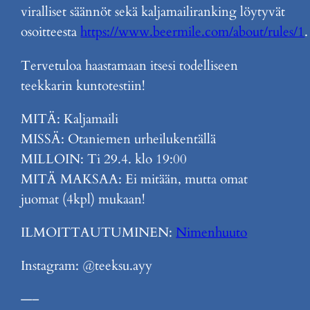
viralliset säännöt sekä kaljamailiranking löytyvät
osoitteesta
https://www.beermile.com/about/rules/1
.
Tervetuloa haastamaan itsesi todelliseen
teekkarin kuntotestiin!
MITÄ: Kaljamaili
MISSÄ: Otaniemen urheilukentällä
MILLOIN: Ti 29.4. klo 19:00
MITÄ MAKSAA: Ei mitään, mutta omat
juomat (4kpl) mukaan!
ILMOITTAUTUMINEN:
Nimenhuuto
Instagram: @teeksu.ayy
—–