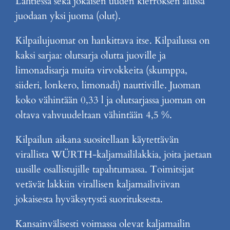
Lähtiessä sekä jokaisen uuden kierroksen alussa
juodaan yksi juoma (olut).
Kilpailujuomat on hankittava itse. Kilpailussa on
kaksi sarjaa: olutsarja olutta juoville ja
limonadisarja muita virvokkeita (skumppa,
siideri, lonkero, limonadi) nauttiville. Juoman
koko vähintään 0,33 l ja olutsarjassa juoman on
oltava vahvuudeltaan vähintään 4,5 %.
Kilpailun aikana suositellaan käytettävän
virallista WÜRTH-kaljamaililakkia, joita jaetaan
uusille osallistujille tapahtumassa. Toimitsijat
vetävät lakkiin virallisen kaljamailiviivan
jokaisesta hyväksytystä suorituksesta.
Kansainvälisesti voimassa olevat kaljamailin