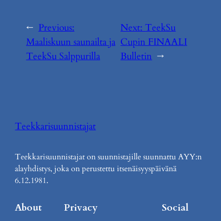
←
Previous:
Next:
TeekSu
Maaliskuun saunailta ja
Cupin FINAALI
TeekSu Salppurilla
Bulletin
→
Teekkarisuunnistajat
Teekkarisuunnistajat on suunnistajille suunnattu AYY:n
alayhdistys, joka on perustettu itsenäisyyspäivänä
6.12.1981.
About
Privacy
Social