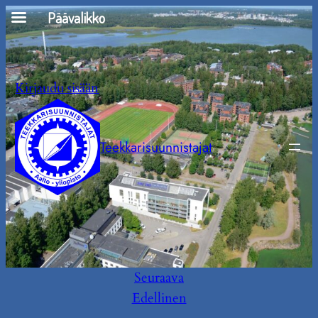
Siirry
Päävalikko
sisältöön
Kirjaudu sisään
Teekkarisuunnistajat
Seuraava
Edellinen