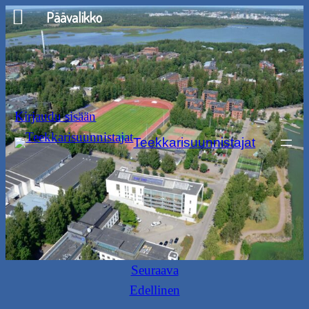
Siirry
Päävalikko
sisältöön
Kirjaudu sisään
Teekkarisuunnistajat
Seuraava
Edellinen