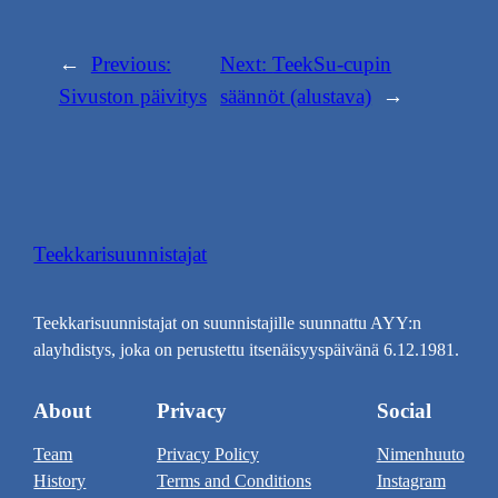
←
Previous:
Next:
TeekSu-cupin
Sivuston päivitys
säännöt (alustava)
→
Teekkarisuunnistajat
Teekkarisuunnistajat on suunnistajille suunnattu AYY:n
alayhdistys, joka on perustettu itsenäisyyspäivänä 6.12.1981.
About
Privacy
Social
Team
Privacy Policy
Nimenhuuto
History
Terms and Conditions
Instagram