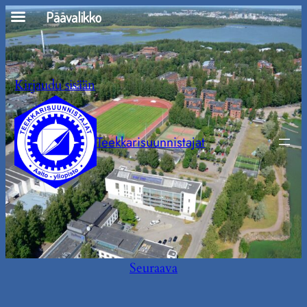
Siirry
Päävalikko
sisältöön
Kirjaudu sisään
Teekkarisuunnistajat
Seuraava