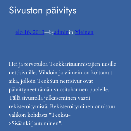
Sivuston päivitys
elo 16, 2013
—
admin
in
Yleinen
by
Hei ja tervetuloa Teekkarisuunnistajien uusille
nettisivuille. Vihdoin ja viimein on koittanut
aika, jolloin TeekSun nettisivut ovat
päivittyneet tämän vuosituhannen puolelle.
Tällä sivustolla julkaiseminen vaatii
rekisteröitymistä. Rekisteröityminen onnistuu
valikon kohdasta "Teeksu-
>Sisäänkirjautuminen".