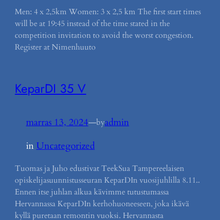
Men: 4 x 2,5km Women: 3 x 2,5 km The first start times
will be at 19:45 instead of the time stated in the
competition invitation to avoid the worst congestion.
Register at Nimenhuuto
KeparDI 35 V
marras 13, 2024
—
admin
by
in
Uncategorized
Tuomas ja Juho edustivat TeekSua Tampereelaisen
opiskelijasuunnistusseuran KeparDIn vuosijuhlilla 8.11..
Ennen itse juhlan alkua kävimme tutustumassa
Hervannassa KeparDIn kerhohuoneeseen, joka ikävä
kyllä puretaan remontin vuoksi. Hervannasta