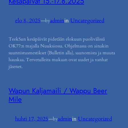
Kesäpäivät 15.-17.8.2025
elo 8, 2025
—
admin
in
Uncategorized
by
TeekSun kesäpäivät pidetään elokuun puolivälissä
OK77:n majalla Nuuksiossa. Ohjelmassa on ainakin
suunnistusmestikset (Bulletin alla), saunomista ja muuta
hauskaa. Tervetulleita mukaan ovat uudet ja vanhat
jäsenet.
Wapun Kaljamaili / Wappu Beer
Mile
huhti 17, 2025
—
admin
in
Uncategorized
by