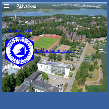
Siirry
Päävalikko
sisältöön
Kirjaudu sisään
Teekkarisuunnistajat