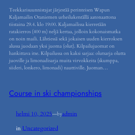
Teekkarisuunnistajat järjestää perinteisen Wapun
Kaljamailin Otaniemen urheilukentällä aatonaattona
tiistaina 29.4. klo 19:00. Kaljamailissa kierretään
ratakierros (400 m) neljä kertaa, jolloin kokonaismatka
on noin maili. Lähtiessä sekä jokaisen uuden kierroksen
alussa juodaan yksi juoma (olut). Kilpailujuomat on
hankittava itse. Kilpailussa on kaksi sarjaa: olutsarja olutta
juoville ja limonadisarja muita virvokkeita (skumppa,
siideri, lonkero, limonadi) nauttiville. Juoman…
Course in ski championships
helmi 10, 2025
—
admin
by
in
Uncategorized