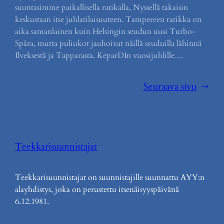
suuntasimme paikallisella ratikalla, Nyssellä takaisin
keskustaan itse juhlatilaisuuteen. Tampereen ratikka on
aika samanlainen kuin Helsingin seudun uusi Turbo-
Spåra, mutta puliukot jauhoivat näillä seuduilla lähinnä
Ilveksestä ja Tapparasta. KeparDIn vuosijuhlille…
Seuraava sivu
→
Teekkarisuunnistajat
Teekkarisuunnistajat on suunnistajille suunnattu AYY:n
alayhdistys, joka on perustettu itsenäisyyspäivänä
6.12.1981.